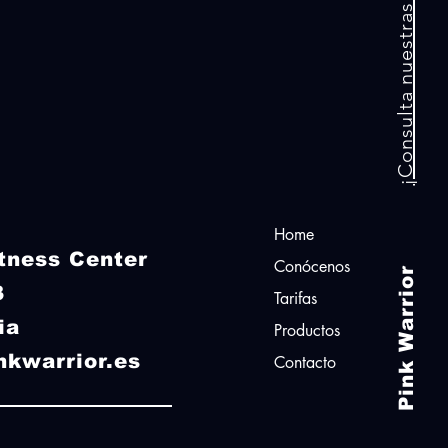
¡Consulta nuestras tarifas!
Home
itness Center
Conócenos
Pink Warrior
23
Tarifas
ia
Productos
nkwarrior.es
Contacto