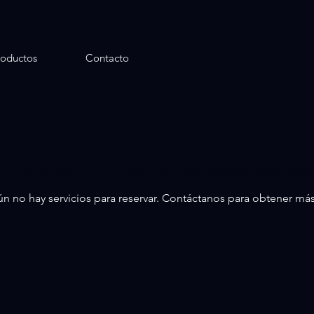
roductos
Contacto
 pudimos encontrar lo que estás buscan
n no hay servicios para reservar. Contáctanos para obtener má