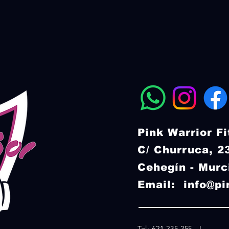
Pink Warrior F
C/ Churruca, 
Cehegín - Murc
Email:
info@pi
Tel: 621 235 255 I