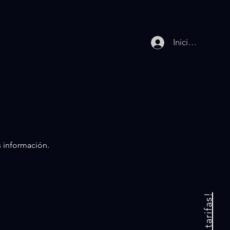
Iniciar sesión
do.
s información.