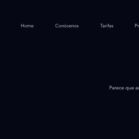
Home
Conócenos
Tarifas
P
No
Parece que aú