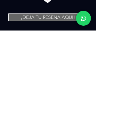
¡DEJA TU RESEÑA AQUÍ!
Pink Warrior Fitness Center
C/ Churruca, 23
Cehegín - Murcia
Email:
info@pinkwarrior.es
Tel:
621 235 255
I
© 2023 by Pink Warrior