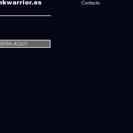
nkwarrior.es
Contacto
ESEÑA AQUÍ!