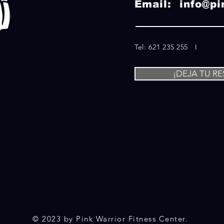
Email:
info@pi
Tel: 621 235 255 I
¡DEJA TU R
© 2023 by Pink Warrior Fitness Center.