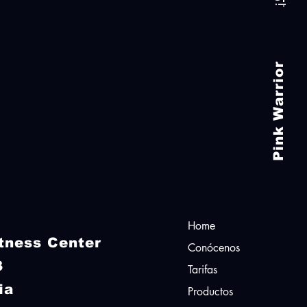
Pink Warrior
Home
itness Center
Conócenos
23
Tarifas
ia
Productos